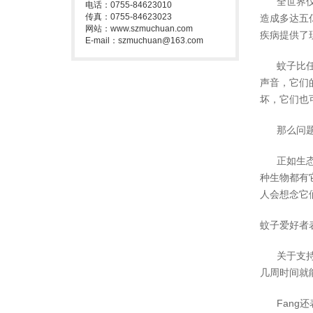
全世界仅有
电话：0755-84623010
传真：0755-84623023
造成多达五
网站：www.szmuchuan.com
疾病提供了
E-mail：szmuchuan@163.com
蚊子比任何
声音，它们
坏，它们也
那么问题来
正如生态学家
种生物都有
人会想念它
蚊子爱好者
关于支持蚊
几周时间就
Fang还