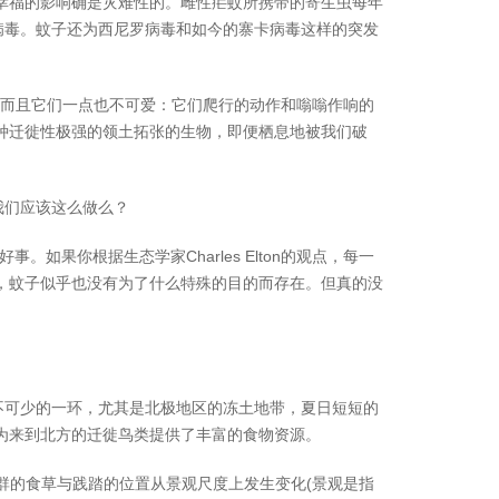
幸福的影响确是灾难性的。雌性疟蚊所携带的寄生虫每年
病毒。蚊子还为西尼罗病毒和如今的寨卡病毒这样的突发
而且它们一点也不可爱：它们爬行的动作和嗡嗡作响的
种迁徙性极强的领土拓张的生物，即便栖息地被我们破
们应该这么做么？
。如果你根据生态学家Charles Elton的观点，每一
，蚊子似乎也没有为了什么特殊的目的而存在。但真的没
可少的一环，尤其是北极地区的冻土地带，夏日短短的
为来到北方的迁徙鸟类提供了丰富的食物资源。
群的食草与践踏的位置从景观尺度上发生变化(景观是指