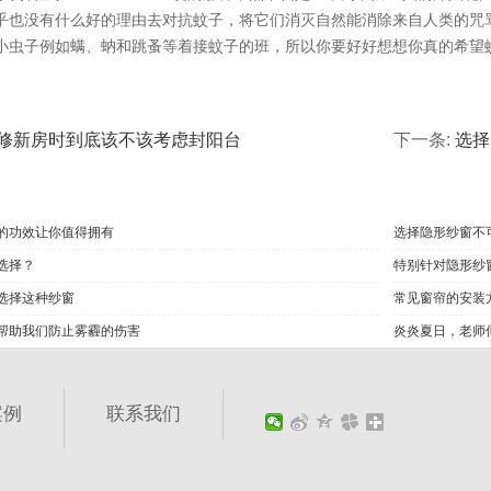
乎也没有什么好的理由去对抗蚊子，将它们消灭自然能消除来自人类的咒
小虫子例如螨、蚋和跳蚤等着接蚊子的班，所以你要好好想想你真的希望
修新房时到底该不该考虑封阳台
下一条:
选择
的功效让你值得拥有
选择隐形纱窗不
选择？
特别针对隐形纱
选择这种纱窗
常见窗帘的安装
帮助我们防止雾霾的伤害
炎炎夏日，老师
案例
联系我们