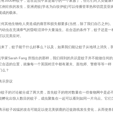
3500种蚊子，这在昆虫中算是最小的一个家族了，但它们对人类健康
亿例疟疾的发生，亚洲虎蚊(学名为白纹伊蚊)可以传播登革热和切昆贡亚
现成的载体。
其他生物给人类造成的痛苦和损失都要多(当然，除了我们自己之外)。
的幼虫在充满瘴气的昏暗沼泽中大量滋生。在合适的条件下，蚊子还是一
可以完美应对。
了，蚊子能干什么好事么？以及，如果我们能让蚊子从地球上消失，我
Sarah Fang 所指出的那样，我们得到的共识是蚊子并不能做任何的好事
它合适的位置，就像每一个英国村庄中都有屠夫、面包师、警察等等一样
们么？
表示异议
子的讨论被分成了两大类，首先蚊子的绝对数量在一些食物网中是必不
能孵化出惊人数目的蚊子，成虫聚集在一起可以看到如同一片乌云。它们
表示蚊子凶猛的攻击可能足以使北美驯鹿的迁徙路线发生变化，从而使兽