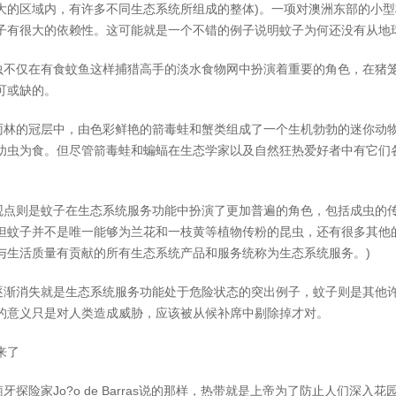
大的区域内，有许多不同生态系统所组成的整体)。一项对澳洲东部的小
子有很大的依赖性。这可能就是一个不错的例子说明蚊子为何还没有从地
仅在有食蚊鱼这样捕猎高手的淡水食物网中扮演着重要的角色，在猪笼
可或缺的。
的冠层中，由色彩鲜艳的箭毒蛙和蟹类组成了一个生机勃勃的迷你动物
幼虫为食。但尽管箭毒蛙和蝙蝠在生态学家以及自然狂热爱好者中有它们
则是蚊子在生态系统服务功能中扮演了更加普遍的角色，包括成虫的传
但蚊子并不是唯一能够为兰花和一枝黄等植物传粉的昆虫，还有很多其他
与生活质量有贡献的所有生态系统产品和服务统称为生态系统服务。)
消失就是生态系统服务功能处于危险状态的突出例子，蚊子则是其他许
的意义只是对人类造成威胁，应该被从候补席中剔除掉才对。
来了
探险家Jo?o de Barras说的那样，热带就是上帝为了防止人们深