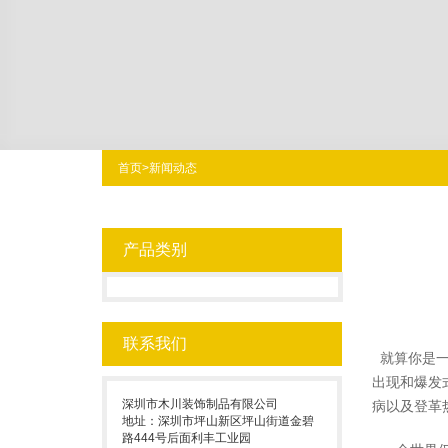
首页
>
新闻动态
产品类别
联系我们
就算你是一
出现和爆发
深圳市木川装饰制品有限公司
病以及登革
地址：深圳市坪山新区坪山街道金碧
路444号后面利丰工业园