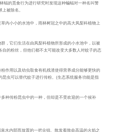
型林蝠的觅食行为进行研究时发现这种蝙蝠对一种名叫警
球上被除名。
草内小小的水池中，雨林树冠之中的高大凤梨科植物上
群，它们生活在由凤梨科植物所形成的小水池中，以被
各自的粉丝，但他们都不太可能改变大多数人对蚊子的态
粉作用以及幼虫取食有机残渣使得营养成分能够更快的
的昆虫可以替代蚊子进行传粉。(生态系统服务功能是指
多种传粉昆虫中的一种，但却是不受欢迎的一个候补
入花园泉水内部而放置的一把尖锐、散发着致命高温的火焰之