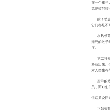
在一个相当
觉伊蚊的蚊
蚊子幼虫不
它们都是不
在热带雨林
淹死的蚊子
度。
第二种观点
释放出来。
对人类生存
蜜蜂的逐渐
员，而它们
但话又说回
正如葡萄牙