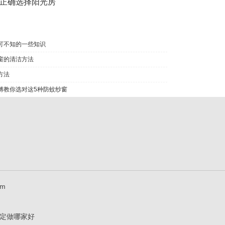
正确选择阳光房
可不知的一些知识
窗的清洁方法
方法
傅教你选对这5种防蚊纱窗
om
窗定做哪家好