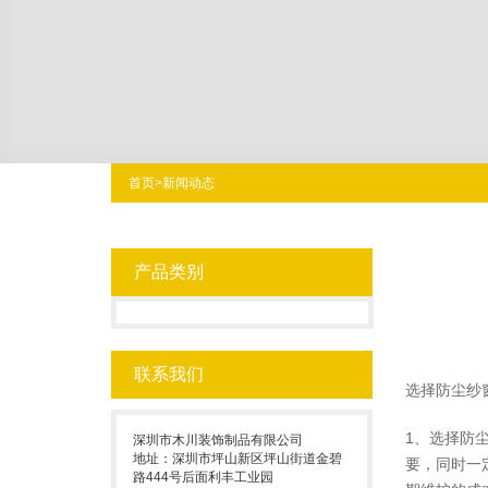
首页
>
新闻动态
产品类别
联系我们
选择防尘纱
1、选择防
深圳市木川装饰制品有限公司
地址：深圳市坪山新区坪山街道金碧
要，同时一
路444号后面利丰工业园