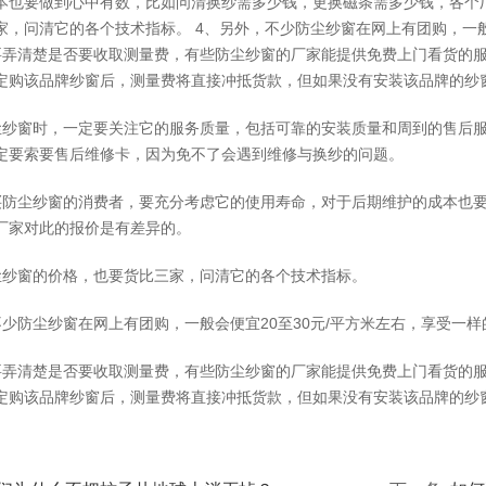
本也要做到心中有数，比如问清换纱需多少钱，更换磁条需多少钱，各个厂
家，问清它的各个技术指标。 4、另外，不少防尘纱窗在网上有团购，一般
要弄清楚是否要收取测量费，有些防尘纱窗的厂家能提供免费上门看货的
定购该品牌纱窗后，测量费将直接冲抵货款，但如果没有安装该品牌的纱
尘纱窗时，一定要关注它的服务质量，包括可靠的安装质量和周到的售后
定要索要售后维修卡，因为免不了会遇到维修与换纱的问题。
买防尘纱窗的消费者，要充分考虑它的使用寿命，对于后期维护的成本也
厂家对此的报价是有差异的。
尘纱窗的价格，也要货比三家，问清它的各个技术指标。
不少防尘纱窗在网上有团购，一般会便宜20至30元/平方米左右，享受一
要弄清楚是否要收取测量费，有些防尘纱窗的厂家能提供免费上门看货的
定购该品牌纱窗后，测量费将直接冲抵货款，但如果没有安装该品牌的纱