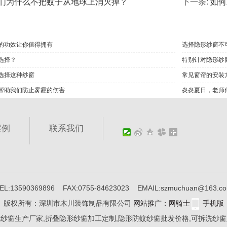
们为什么不把蚊子从地球上消灭掉？
下一条:
如何
的功效让你值得拥有
选择隐形纱窗不
选择？
特别针对隐形纱
选择这种纱窗
常见窗帘的安装
帮助我们防止雾霾的伤害
炎炎夏日，老师
案例
联系我们
EL:13590369896 FAX:0755-84623023 EMAIL:szmuchuan@163.c
版权所有：深圳市木川装饰制品有限公司
网站推广：网骑士
手机版
纱窗生产厂家,折叠隐形纱窗加工定制,隐形防蚊纱窗批发价格,可拆洗纱